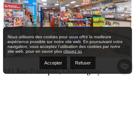
Nous utilisons des cookies pour vous offrir la meilleure
expérience possible sur notre site web. En poursuivant votre
navigation, vous acceptez l'utilisation des cookies par notre
site web, pour en savoir plus
cliquez ici
.
Accepter
Refuser
181 Rue Principale, Châteauguay
$449,000
+tps/tvq